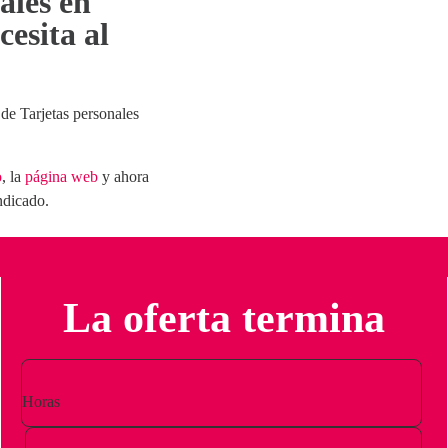
ales en
esita al
de Tarjetas personales
o
, la
página
web
y ahora
indicado.
La oferta termina
Horas