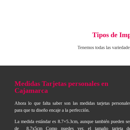
Tipos de Imp
Tenemos todas las variedades
Medidas Tarjetas personales en
Cajamarca
Ahora lo que falta saber son las medidas tarjetas personale
para que tu diseño encaje a la perfección.
La medida estándar es 8.7×5.3cm, aunque también pueden se
de 8.7x5cm Como puedes ver, el tamaño
tarjeta d