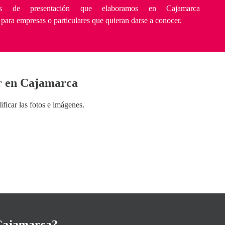
tas de presentación que elaboramos en Cajamarca
 para empresas o particulares que quieran darse a conocer.
ar en Cajamarca
icar las fotos e imágenes.
 Cajamarca?