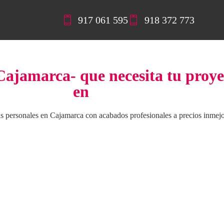
917 061 595
918 372 773
Cajamarca- que necesita tu proye
en
as personales en Cajamarca con acabados profesionales a precios inmej