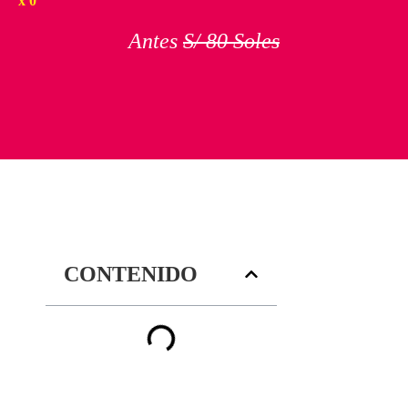
x
0
Antes
S/ 80 Soles
CONTENIDO