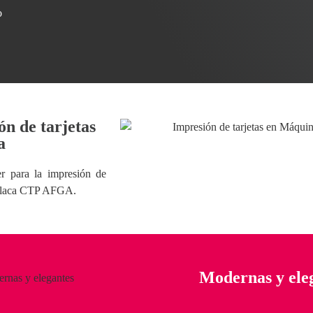
o
n de tarjetas
a
para la impresión de
s, Placa CTP AFGA.
Modernas y eleg