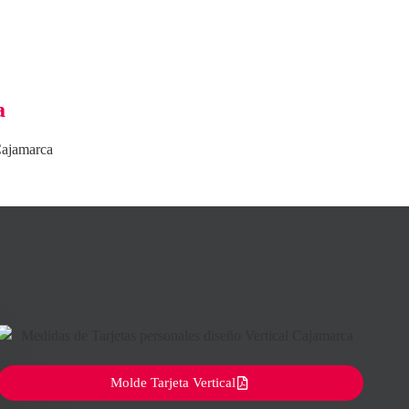
a
 Cajamarca
Molde Tarjeta Vertical